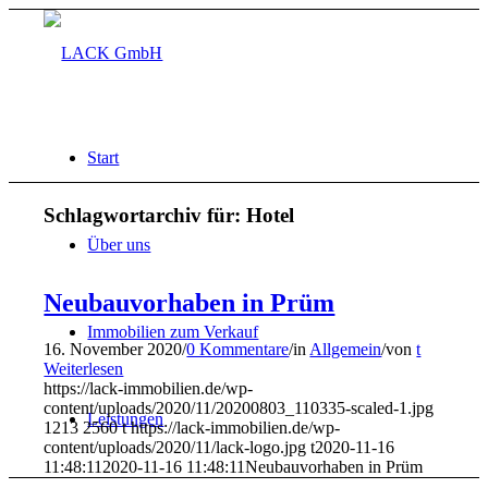
Start
Schlagwortarchiv für:
Hotel
Über uns
Neubauvorhaben in Prüm
Immobilien zum Verkauf
16. November 2020
/
0 Kommentare
/
in
Allgemein
/
von
t
Weiterlesen
https://lack-immobilien.de/wp-
content/uploads/2020/11/20200803_110335-scaled-1.jpg
Leistungen
1213
2560
t
https://lack-immobilien.de/wp-
content/uploads/2020/11/lack-logo.jpg
t
2020-11-16
11:48:11
2020-11-16 11:48:11
Neubauvorhaben in Prüm