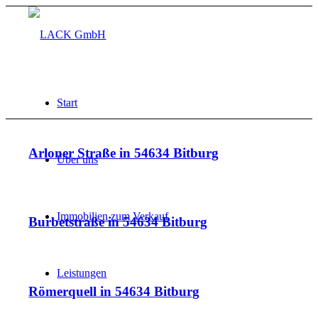
Start
Arloner Straße in 54634 Bitburg
Über uns
Immobilien zum Verkauf
Burbetstraße in 54634 Bitburg
Leistungen
Römerquell in 54634 Bitburg