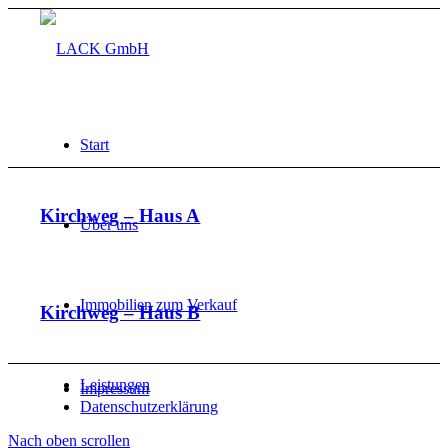
Start
Kirchweg – Haus A
Über uns
Immobilien zum Verkauf
Kirchweg – Haus B
Leistungen
Impressum
Datenschutzerklärung
Nach oben scrollen